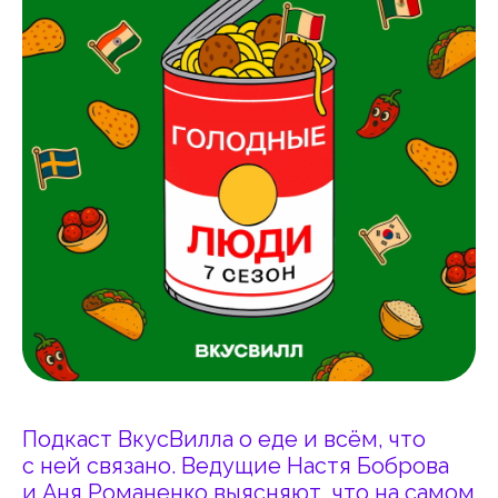
Подкаст ВкусВилла о еде и всём, что
с ней связано. Ведущие Настя Боброва
и Аня Романенко выясняют, что на самом
деле едят в разных странах, откуда
взялись привычные нам мифы и какие
истории стоят за любимыми блюдами.
СЛУШАТЬ