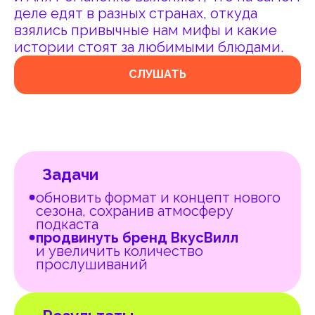
Задачи
обновить формат и концепт нового
сезона, сохранив атмосферу
подкаста
продвинуть бренд ВкусВилл
и увеличить количество
прослушиваний
Результаты
шорт-лист премии «Апостол»
в
номинации Крафт / Подкаст
рост прослушиваний
подкаста
от 1 400 в среднем на выпуск
до 5 000
за всё время релиза на 70%
увеличилось количество
подписчиков в Яндекс Музыке
подкаст попал в чарт топ-100 всех
подкастов Яндекс Музыки
1-е место в категории «Еда»
в Apple Podcasts