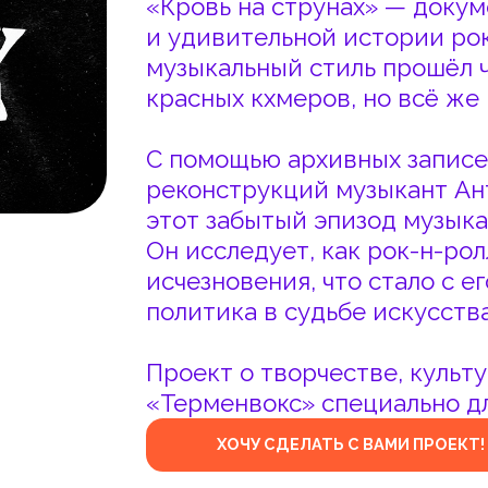
музыкальный стиль прошёл через репр
красных кхмеров, но всё же выжил и 
С помощью архивных записей, редких
реконструкций музыкант Антон Маск
этот забытый эпизод музыкальной ис
Он исследует, как рок-н-ролл в Камбо
исчезновения, что стало с его автора
политика в судьбе искусства.
Проект о творчестве, культуре и соп
«Терменвокс» специально для музыкал
ХОЧУ СДЕЛАТЬ С ВАМИ ПРОЕКТ!