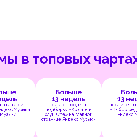
 в топовых чартах
Больше
Больше
ь
13 недель
13 недель
ной
подкаст входит в
крутился в подборке
Музыки
подборку «Ходите и
«Выбор редакции» на
слушайте» на главной
Яндекс Музыке
странице Яндекс Музыки