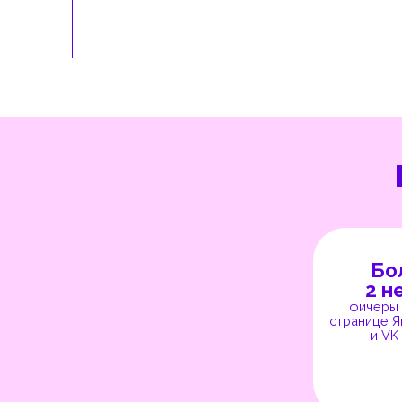
мы
Больше
2 недел
фичеры на глав
странице Яндекс 
и VK Музыки