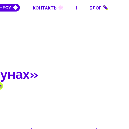
КОНТАКТЫ
БЛОГ
х»
 подкаст о трагичной
в Камбодже. Этот