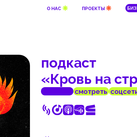
БИЗНЕСУ
О НАС
ПРОЕКТЫ
подкаст
«Кровь на струна
слушать
смотреть
соцсети
«Кровь на струнах» — документальный
и удивительной истории рок-музыки 