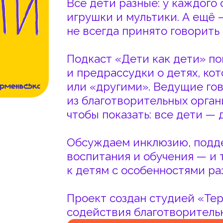
не всегда принято говорить открыто.
Подкаст «Дети как дети» помогает р
и предрассудки о детях, которых час
или «другими». Ведущие говорят с э
из благотворительных организаций, п
чтобы показать: все дети — дети как д
Обсуждаем инклюзию, поддержку сем
воспитания и обучения — и то, как и
к детям с особенностями развития.
Проект создан студией «Терменвокс»
содействия благотворительности «Вз
ХОЧУ СДЕЛАТЬ С ВАМИ ПРОЕКТ!