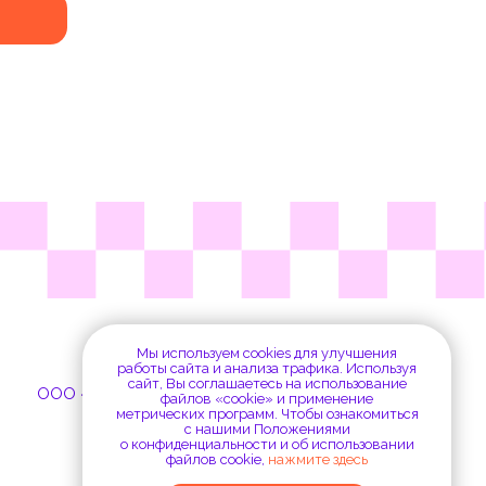
ДИЯ САУНДСТРИМ», ИНН 7707444483,
рес: г. Москва, Всеволожский пер., 2с2
welcome@terminvox.ru
Мы используем cookies для улучшения
работы сайта и анализа трафика. Используя
сайт, Вы соглашаетесь на использование
файлов «cookie» и применение
метрических программ. Чтобы ознакомиться
с нашими Положениями
о конфиденциальности и об использовании
файлов cookie,
нажмите здесь