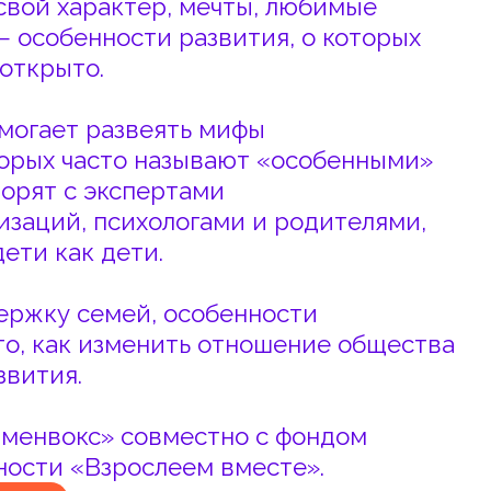
азвеять мифы
то называют «особенными»
кспертами
сихологами и родителями,
ети.
ей, особенности
зменить отношение общества
 совместно с фондом
рослеем вместе».