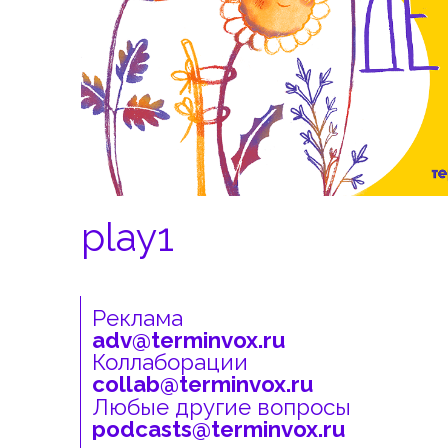
Реклама
play1
adv@terminvox.ru
Коллаборации
collab@terminvox.ru
Любые другие вопросы
Реклама
podcasts@terminvox.ru
adv@terminvox.ru
Коллаборации
collab@terminvox.ru
Любые другие вопросы
podcasts@terminvox.ru