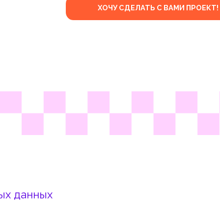
ООО «СТУ
Ад
анных