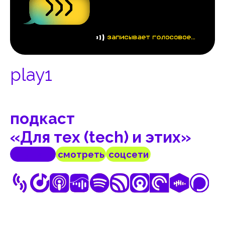
play1
подкаст
«Для тех (tech) и этих»
слушать
смотреть
соцсети
Три технических менеджера Купера —
Дима, Олег и Семён — обсуждают
с гостями острые и болезненные темы
из мира IT и управления командами.
Ведущие спорят о том, как нанимать
разработчиков, развивать личный бренд