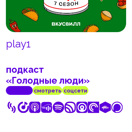
play1
подкаст
«Голодные люди»
слушать
смотреть
соцсети
Подкаст ВкусВилла о еде и всём, что
с ней связано.
Настя Боброва и Аня Романенко
выясняют, что на самом деле едят
в разных странах, откуда взялись
привычные нам мифы и какие истории