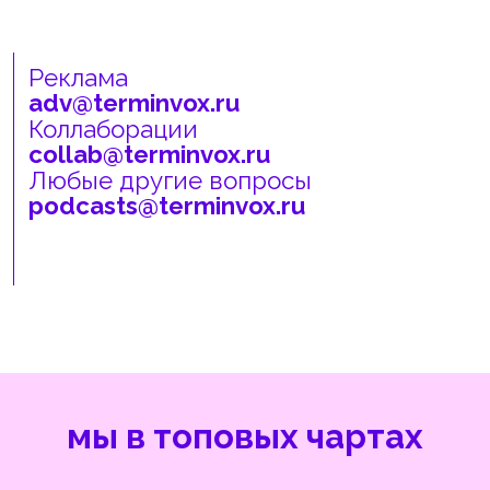
мы в топовых чартах
2 фичера
на главной странице Яндекс Музыки
Больше 2 месяцев
в подборке «Выбор редакции» и
попали в плейлист «Звучит
аппетитно» на Яндекс Музыке
Часть выпусков
появлялись в плейлисте «Избранные
новинки» на Яндекс Музыке