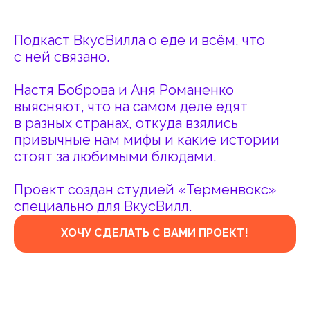
стоят за любимыми блюдами.
Проект создан студией «Терменвокс»
специально для ВкусВилл.
ХОЧУ СДЕЛАТЬ С ВАМИ ПРОЕКТ!
Реклама
adv@terminvox.ru
Коллаборации
collab@terminvox.ru
Любые другие вопросы
podcasts@terminvox.ru