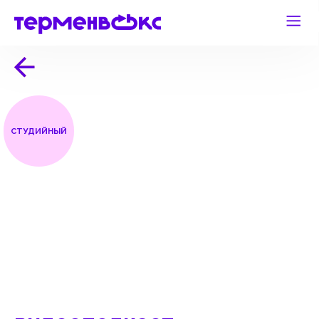
СТУДИЙНЫЙ
видеоподкаст
«Стыдно»
смотреть
слушать
соцсети