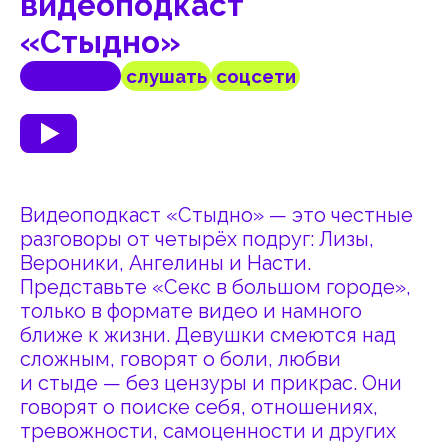
Видеоподкаст «Стыдно» — это честные
разговоры от четырёх подруг: Лизы,
Вероники, Ангелины и Насти.
Представьте «Секс в большом городе»,
только в формате видео и намного
ближе к жизни. Девушки смеются над
сложным, говорят о боли, любви
и стыде — без цензуры и прикрас. Они
говорят о поиске себя, отношениях,
тревожности, самоценности и других
важных вещах.
Для тех, кто переживает, чувствует
и думает слишком много — и хочет
смотреть подкаст, где честно говорят
о том, что волнует каждого.
Проект о сложных чувствах и жизни
в новом мире создан студией