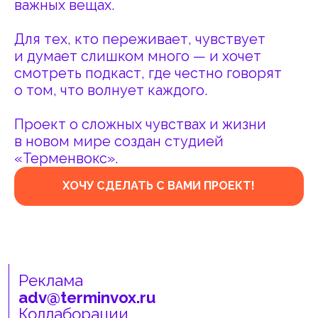
«Терменвокс».
ХОЧУ СДЕЛАТЬ С ВАМИ ПРОЕКТ!
Реклама
adv@terminvox.ru
Коллаборации
collab@terminvox.ru
Любые другие вопросы
podcasts@terminvox.ru
ну какова красота!