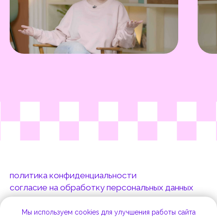
ООО «СТУДИЯ САУНДСТРИМ», ИНН
7707444483,
welcome@terminvox.ru
Адрес: г. Москва, Всеволожский пер., 2с2
Мы используем cookies для улучшения работы сайта